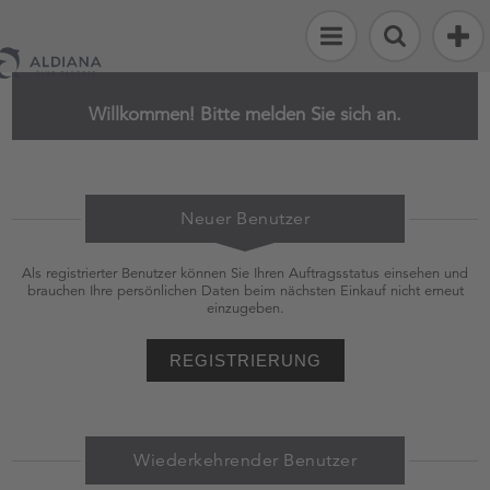
Alle
Artikel
Willkommen! Bitte melden Sie sich an.
Strand
&
Sport
Neuer Benutzer
Fashion
&
Als registrierter Benutzer können Sie Ihren Auftragsstatus einsehen und
Accessoires
brauchen Ihre persönlichen Daten beim nächsten Einkauf nicht erneut
einzugeben.
Flosse
Kinderwelt
REGISTRIERUNG
Reisen
Wiederkehrender Benutzer