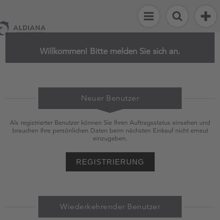
Alle
Artikel
Willkommen! Bitte melden Sie sich an.
Strand
&
Sport
Neuer Benutzer
Fashion
&
Als registrierter Benutzer können Sie Ihren Auftragsstatus einsehen und
Accessoires
brauchen Ihre persönlichen Daten beim nächsten Einkauf nicht erneut
einzugeben.
Flosse
Kinderwelt
REGISTRIERUNG
Reisen
Wiederkehrender Benutzer