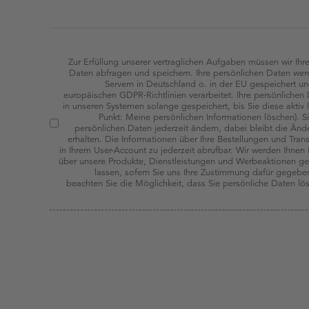
Zur Erfüllung unserer vertraglichen Aufgaben müssen wir Ihr
Daten abfragen und speichern. Ihre persönlichen Daten werd
Servern in Deutschland o. in der EU gespeichert 
europäischen GDPR-Richtlinien verarbeitet. Ihre persönliche
in unseren Systemen solange gespeichert, bis Sie diese aktiv 
Punkt: Meine persönlichen Informationen löschen). S
persönlichen Daten jederzeit ändern, dabei bleibt die Änd
erhalten. Die Informationen über Ihre Bestellungen und Tran
in Ihrem User-Account zu jederzeit abrufbar. Wir werden Ihnen
über unsere Produkte, Dienstleistungen und Werbeaktionen 
lassen, sofern Sie uns Ihre Zustimmung dafür gegebe
beachten Sie die Möglichkeit, dass Sie persönliche Daten l