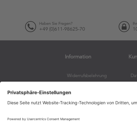
Haben Sie Fragen?
Ih
+49 (0)611-98625-70
1
Information
Kun
Widerrufsbelehrung
Da
EU-DSGVO
Al
Ge
Vertrag widerrufen