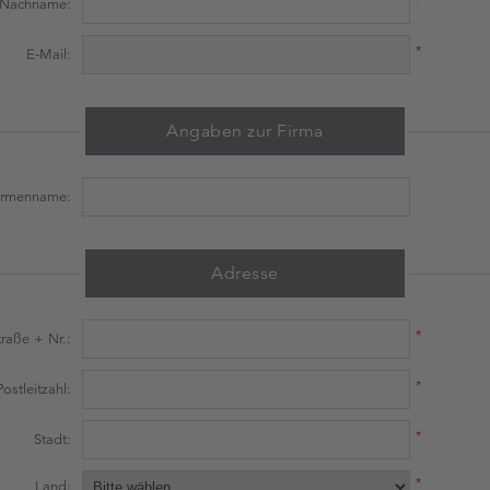
Nachname:
*
E-Mail:
Angaben zur Firma
irmenname:
Adresse
*
traße + Nr.:
*
Postleitzahl:
*
Stadt:
*
Land: