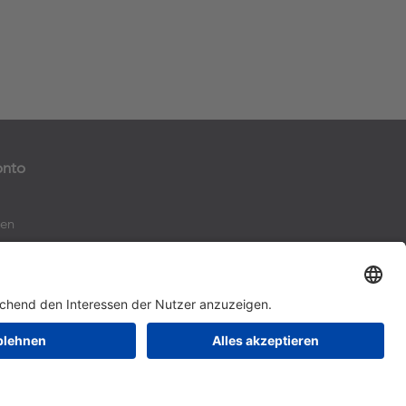
onto
ten
h angesehen
liste vergleichen