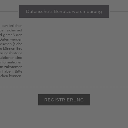
Datenschutz Benutzervereinbarung
e persönlichen
en sicher auf
und gemäß den
n Daten werden
löschen (siehe
ie können Ihre
erungshistorie
saktionen sind
 Informationen
gern zukommen
n haben. Bitte
öschen können.
REGISTRIERUNG