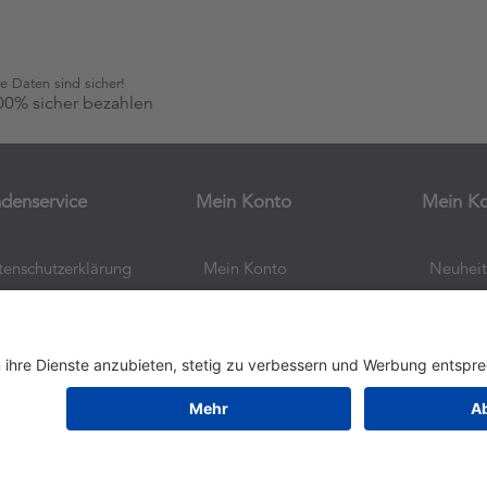
re Daten sind sicher!
00% sicher bezahlen
denservice
Mein Konto
Mein K
tenschutzerklärung
Mein Konto
Neuhei
lgemeine
Bestellungen
Kürzlic
schäftsbedingungen
Adressen
Produkt
Suche
Copyright © 2026 Aldiana Merchandise Collection. Alle
Rechte vorbehalten.