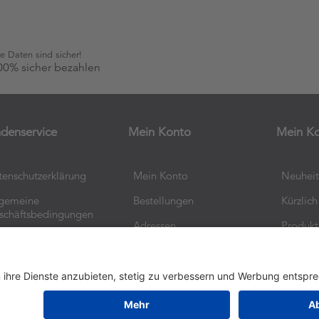
re Daten sind sicher!
00% sicher bezahlen
denservice
Mein Konto
Mein K
tenschutzerklärung
Mein Konto
Neuhei
lgemeine
Bestellungen
Kürzlic
schäftsbedingungen
Adressen
Produkt
Suche
Copyright © 2026 Aldiana Merchandise Collection. Alle
Rechte vorbehalten.