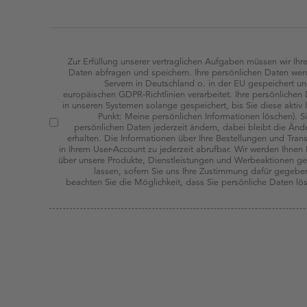
Zur Erfüllung unserer vertraglichen Aufgaben müssen wir Ihr
Daten abfragen und speichern. Ihre persönlichen Daten werd
Servern in Deutschland o. in der EU gespeichert 
europäischen GDPR-Richtlinien verarbeitet. Ihre persönliche
in unseren Systemen solange gespeichert, bis Sie diese aktiv 
Punkt: Meine persönlichen Informationen löschen). S
persönlichen Daten jederzeit ändern, dabei bleibt die Änd
erhalten. Die Informationen über Ihre Bestellungen und Tran
in Ihrem User-Account zu jederzeit abrufbar. Wir werden Ihnen
über unsere Produkte, Dienstleistungen und Werbeaktionen 
lassen, sofern Sie uns Ihre Zustimmung dafür gegebe
beachten Sie die Möglichkeit, dass Sie persönliche Daten l