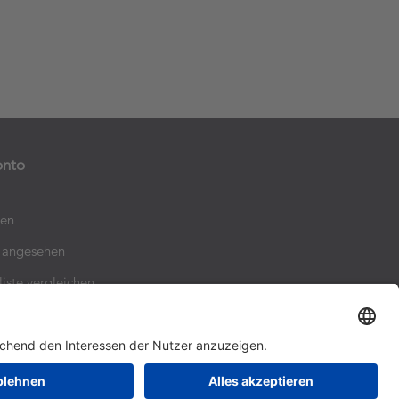
onto
ten
h angesehen
liste vergleichen