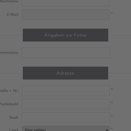
Nachname:
*
E-Mail:
Angaben zur Firma
irmenname:
Adresse
*
traße + Nr.:
*
Postleitzahl:
*
Stadt:
*
Land: