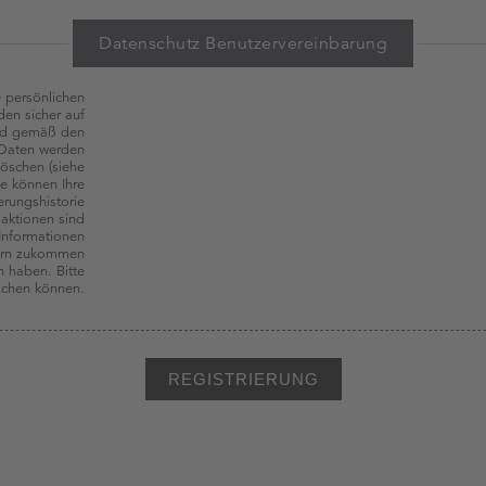
Datenschutz Benutzervereinbarung
e persönlichen
en sicher auf
und gemäß den
n Daten werden
löschen (siehe
ie können Ihre
erungshistorie
saktionen sind
 Informationen
gern zukommen
n haben. Bitte
öschen können.
REGISTRIERUNG