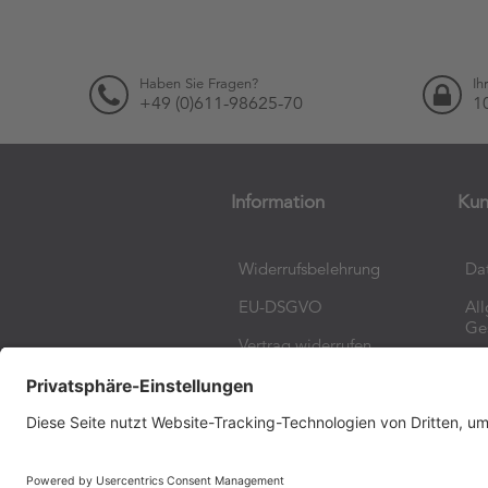
Haben Sie Fragen?
Ih
+49 (0)611-98625-70
1
Information
Kun
Widerrufsbelehrung
Da
EU-DSGVO
Al
Ge
Vertrag widerrufen