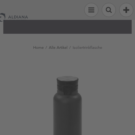
Alle
Artikel
Strand
&
Home
/
Alle Artikel
/
Isoliertrinkflasche
Sport
Fashion
&
Accessoires
Flosse
Kinderwelt
Reisen