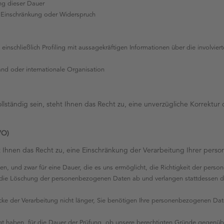
ung dieser Dauer
 Einschränkung oder Widerspruch
inschließlich Profiling mit aussagekräftigen Informationen über die involvier
nd oder internationale Organisation
llständig sein, steht Ihnen das Recht zu, eine unverzügliche Korrek
VO)
eht Ihnen das Recht zu, eine Einschränkung der Verarbeitung Ihrer per
ten, und zwar für eine Dauer, die es uns ermöglicht, die Richtigkeit der per
 die Löschung der personenbezogenen Daten ab und verlangen stattdessen d
cke der Verarbeitung nicht länger, Sie benötigen Ihre personenbezogenen D
t haben, für die Dauer der Prüfung, ob unsere berechtigten Gründe gegenüb