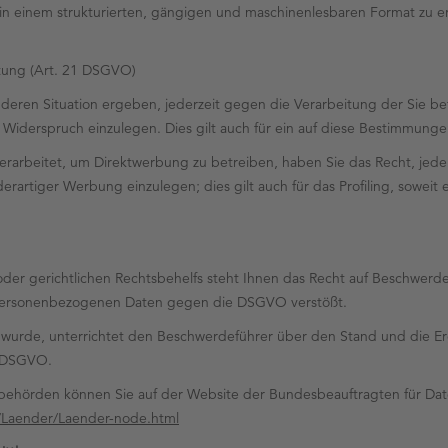
in einem strukturierten, gängigen und maschinenlesbaren Format zu e
tung (Art. 21 DSGVO)
onderen Situation ergeben, jederzeit gegen die Verarbeitung der Sie 
, Widerspruch einzulegen. Dies gilt auch für ein auf diese Bestimmungen
arbeitet, um Direktwerbung zu betreiben, haben Sie das Recht, jede
rtiger Werbung einzulegen; dies gilt auch für das Profiling, soweit 
der gerichtlichen Rechtsbehelfs steht Ihnen das Recht auf Beschwerde
n personenbezogenen Daten gegen die DSGVO verstößt.
 wurde, unterrichtet den Beschwerdeführer über den Stand und die Er
8 DSGVO.
htsbehörden können Sie auf der Website der Bundesbeauftragten für Da
n/Laender/Laender-node.html