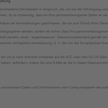
ittlung
erschiedene Dienstleister in Anspruch, die uns bei der Erbringung unse
hmen, ist es notwendig, dass wir Ihre personenbezogenen Daten an si
, haben wir Vereinbarungen geschlossen, die sie zum Schutz Ihrer Daten
ergegeben werden, stellen wir sicher, dass Ihre personenbezogenen 
rmittelt werden, einen "angemessenen" Datenschutzstandard gemäß der
eiterte vertragliche Vereinbarung, d. h. die von der Europäischen
en wir uns je nach Anbieter entweder auf die SCC oder den EU-US Data
n haben, anfordern, indem Sie eine E-Mail an die in dieser Datenschut
tem automatisiert Daten und Informationen vom Computersystem des au