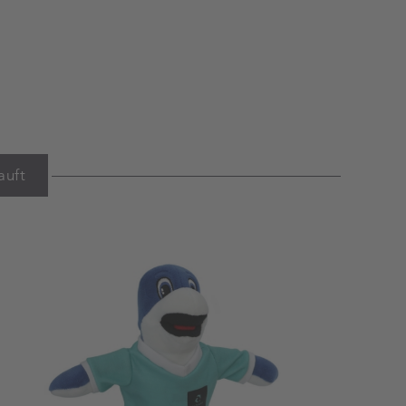
auft
Warenkorb