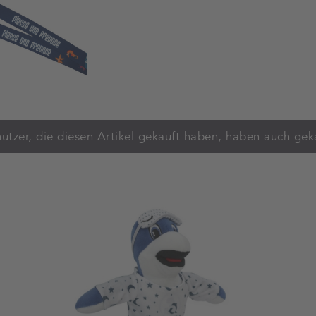
utzer, die diesen Artikel gekauft haben, haben auch gek
Warenkorb