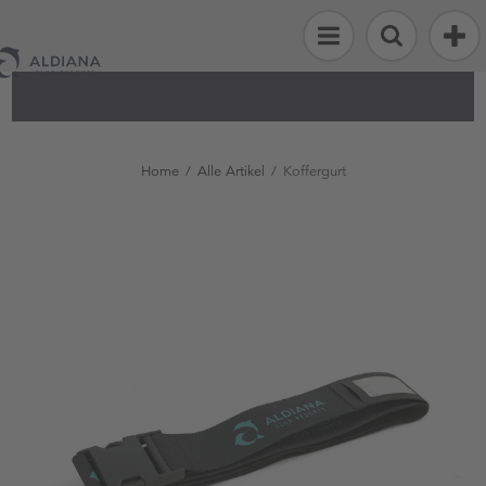
Alle
Artikel
Strand
&
Home
/
Alle Artikel
/
Koffergurt
Sport
Fashion
&
Accessoires
Flosse
Kinderwelt
Reisen