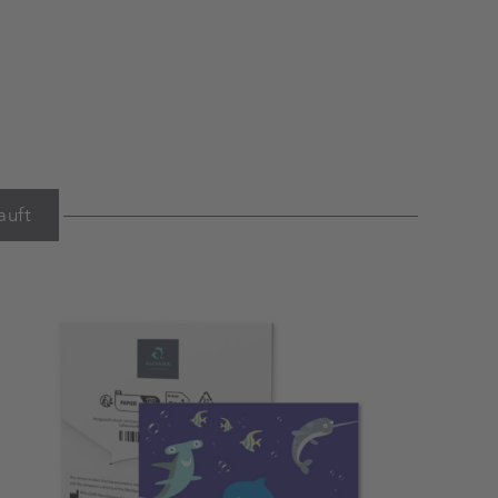
auft
Warenkorb