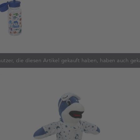
utzer, die diesen Artikel gekauft haben, haben auch gek
Warenkorb