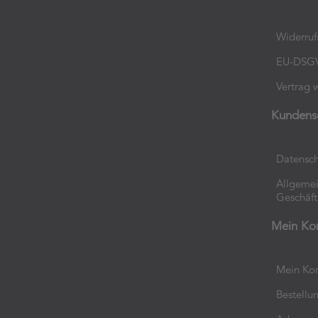
Widerruf
EU-DSG
Vertrag 
Kundens
Datensch
Allgeme
Geschäf
Mein Ko
Mein Ko
Bestellu