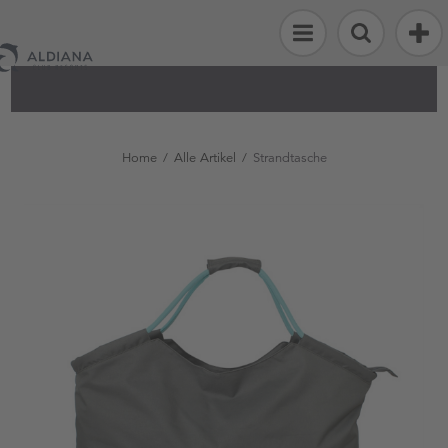
Alle
Artikel
Strand
&
Home
/
Alle Artikel
/
Strandtasche
Sport
Fashion
&
Accessoires
Flosse
Kinderwelt
Reisen