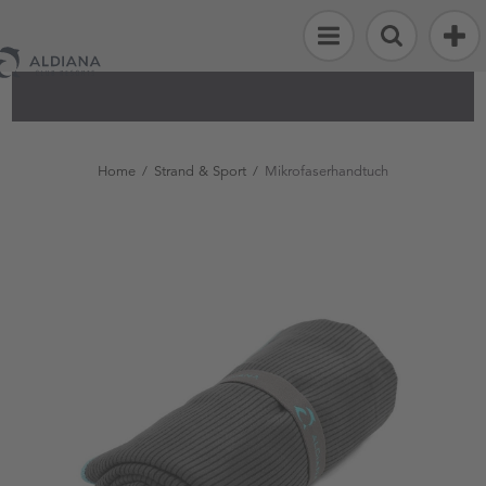
Alle
Artikel
Strand
&
Home
/
Strand & Sport
/
Mikrofaserhandtuch
Sport
Fashion
&
Accessoires
Flosse
Kinderwelt
Reisen