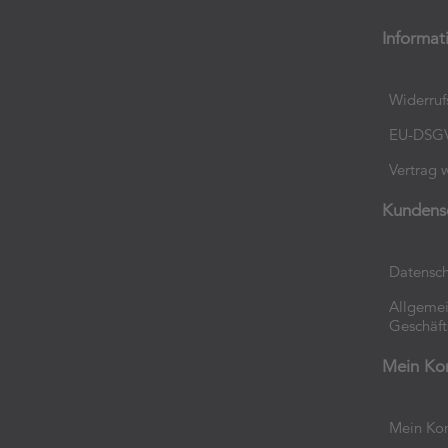
Informat
Widerruf
EU-DSG
Vertrag 
Kundens
Datensch
Allgeme
Geschäf
Mein Ko
Mein Ko